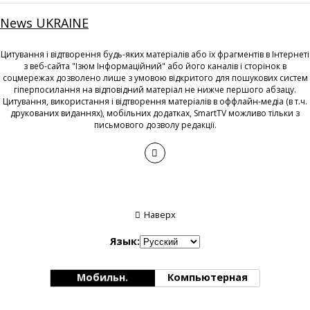
News UKRAINE
Цитування і відтворення будь-яких матеріалів або їх фрагментів в Інтернеті
з веб-сайта "Ізюм Інформаційний" або його каналів і сторінок в
соцмережах дозволено лише з умовою відкритого для пошукових систем
гіперпосилання на відповідний матеріал не нижче першого абзацу.
Цитування, використання і відтворення матеріалів в оффлайн-медіа (в т.ч.
друкованих виданнях), мобільних додатках, SmartTV можливо тільки з
письмового дозволу редакції.
Наверх
Язык:
Мобильн.
Компьютерная