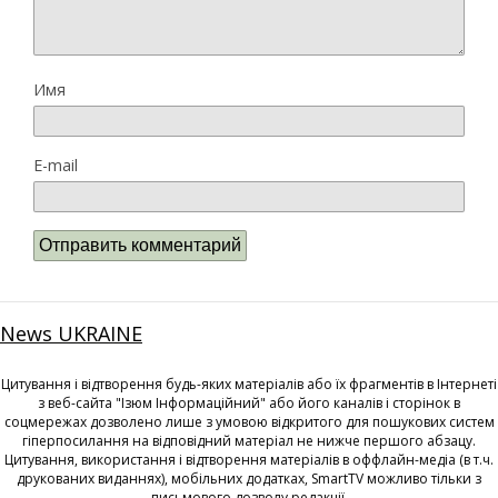
Имя
E-mail
News UKRAINE
Цитування і відтворення будь-яких матеріалів або їх фрагментів в Інтернеті
з веб-сайта "Ізюм Інформаційний" або його каналів і сторінок в
соцмережах дозволено лише з умовою відкритого для пошукових систем
гіперпосилання на відповідний матеріал не нижче першого абзацу.
Цитування, використання і відтворення матеріалів в оффлайн-медіа (в т.ч.
друкованих виданнях), мобільних додатках, SmartTV можливо тільки з
письмового дозволу редакції.