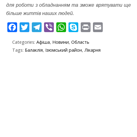
для роботи з обладнанням та зможе врятувати ще
більше життів наших людей.
F
T
T
Vi
W
S
Pr
E
ac
w
el
b
h
k
in
m
Categories:
Афіша
,
Новини
,
Область
e
itt
e
er
at
y
t
ai
Tags:
Балаклія
,
Ізюмський район
,
Лікарня
b
er
gr
s
p
l
o
a
A
e
o
m
p
k
p