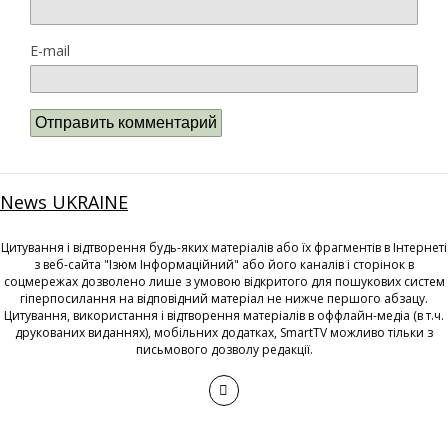
E-mail
News UKRAINE
Цитування і відтворення будь-яких матеріалів або їх фрагментів в Інтернеті
з веб-сайта "Ізюм Інформаційний" або його каналів і сторінок в
соцмережах дозволено лише з умовою відкритого для пошукових систем
гіперпосилання на відповідний матеріал не нижче першого абзацу.
Цитування, використання і відтворення матеріалів в оффлайн-медіа (в т.ч.
друкованих виданнях), мобільних додатках, SmartTV можливо тільки з
письмового дозволу редакції.