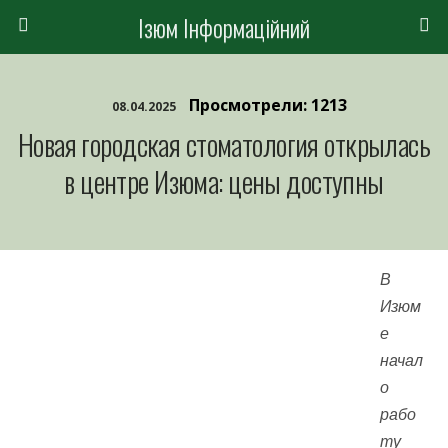
Ізюм Інформаційний
Просмотрели: 1213
08.04.2025
Новая городская стоматология открылась
в центре Изюма: цены доступны
В
Изюм
е
начал
о
рабо
ту