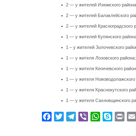
2 — у жителей Изюмского района
2 — у жителей Балаклейского ра
2 — у жителей Красноградского 
1 — у жителей Купянского района
1 – у жителей Золочевского райо
1 — у жителя Лозовского района;
1 — у жителя Кегичевского район
1 — у жителя Нововодолажского 
1 — у жителя Краснокутского рай
1 — у жителя Сахновщинского р
Fa
T
Te
Vi
W
S
Pr
ce
wi
le
be
ha
ky
in