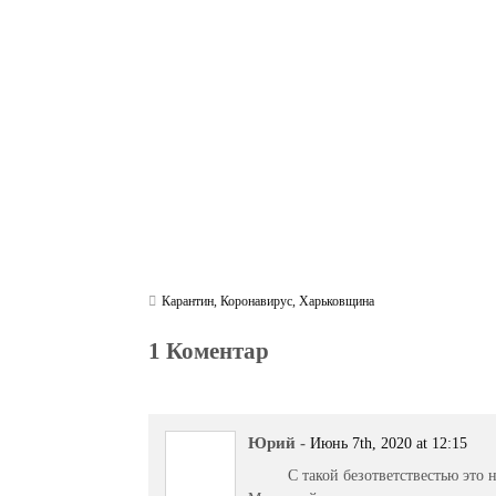
bo
tte
gr
r
ts
pe
t
ok
r
a
A
m
pp
Карантин
,
Коронавирус
,
Харьковщина
1 Коментар
Юрий
-
Июнь 7th, 2020 at 12:15
С такой безответствестью это 