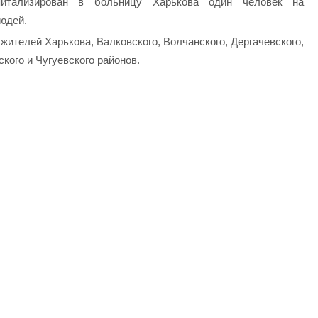
тализирован в больницу Харькова один человек на
юдей.
 жителей Харькова, Валковского, Волчанского, Дергачевского,
ского и Чугуевского районов.