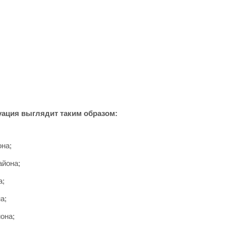
уация выглядит таким образом:
она;
айона;
а;
а;
она;