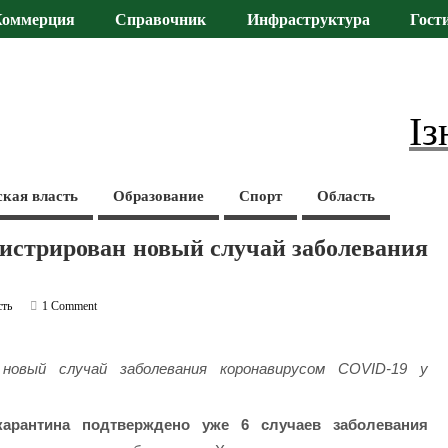
Коммерция
Справочник
Инфраструктура
Гост
Із
ская власть
Образование
Спорт
Область
гистрирован новый случай заболевания
сть
1 Comment
новый случай заболевания коронавирусом COVID-19 у
арантина подтверждено уже 6 случаев заболевания