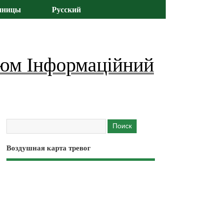
иницы
Русский
юм Інформаційний
Воздушная карта тревог