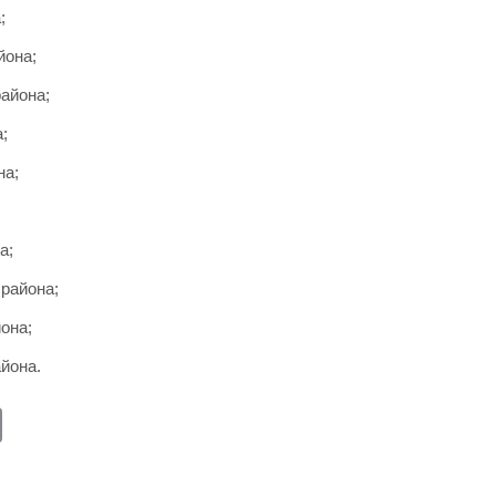
;
йона;
района;
;
на;
а;
района;
она;
айона.
E
m