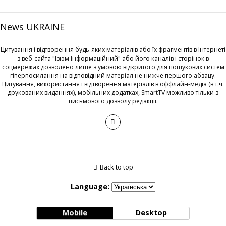
News UKRAINE
Цитування і відтворення будь-яких матеріалів або їх фрагментів в Інтернеті
з веб-сайта "Ізюм Інформаційний" або його каналів і сторінок в
соцмережах дозволено лише з умовою відкритого для пошукових систем
гіперпосилання на відповідний матеріал не нижче першого абзацу.
Цитування, використання і відтворення матеріалів в оффлайн-медіа (в т.ч.
друкованих виданнях), мобільних додатках, SmartTV можливо тільки з
письмового дозволу редакції.
Back to top
Language:
Mobile
Desktop