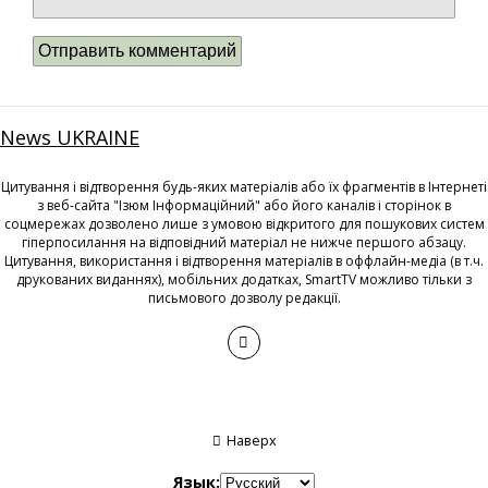
News UKRAINE
Цитування і відтворення будь-яких матеріалів або їх фрагментів в Інтернеті
з веб-сайта "Ізюм Інформаційний" або його каналів і сторінок в
соцмережах дозволено лише з умовою відкритого для пошукових систем
гіперпосилання на відповідний матеріал не нижче першого абзацу.
Цитування, використання і відтворення матеріалів в оффлайн-медіа (в т.ч.
друкованих виданнях), мобільних додатках, SmartTV можливо тільки з
письмового дозволу редакції.
Наверх
Язык: