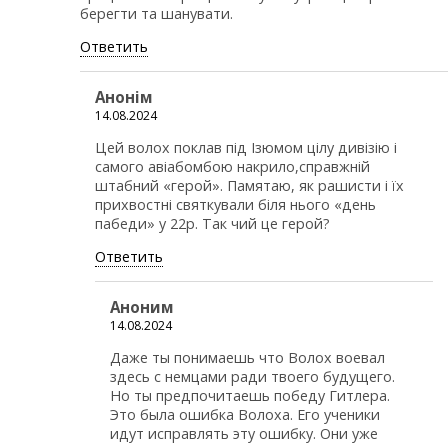
берегти та шанувати.
Ответить
Анонім
14.08.2024
Цей волох поклав під Ізюмом цілу дивізію і
самого авіабомбою накрило,справжній
штабний «герой». Памятаю, як рашисти і їх
прихвостні святкували біля нього «день
пабеди» у 22р. Так чий це герой?
Ответить
Аноним
14.08.2024
Даже ты понимаешь что Волох воевал
здесь с немцами ради твоего будущего.
Но ты предпочитаешь победу Гитлера.
Это была ошибка Волоха. Его ученики
идут исправлять эту ошибку. Они уже