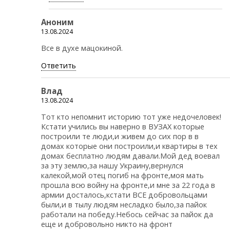
Аноним
13.08.2024
Все в духе мацокиной.
Ответить
Влад
13.08.2024
Тот кто непомнит историю тот уже недочеловек!
Кстати учились вы наверно в ВУЗАХ которые
построили те люди,и живем до сих пор в в
домах которые они построили,и квартиры в тех
домах бесплатно людям давали.Мой дед воевал
за эту землю,за нашу Украину,вернулся
калекой,мой отец погиб на фронте,моя мать
прошла всю войну на фронте,и мне за 22 года в
армии досталось,кстати ВСЕ добровольцами
были,и в тылу людям несладко было,за пайок
работали на победу.Небось сейчас за пайок да
еще и добровольно никто на фронт