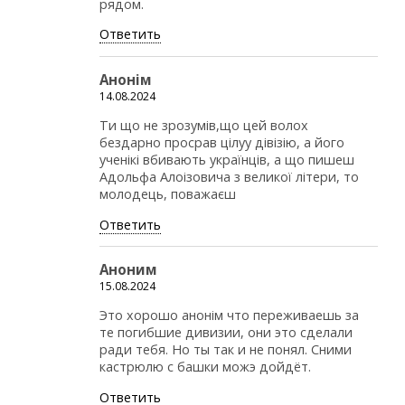
рядом.
Ответить
Анонім
14.08.2024
Ти що не зрозумів,що цей волох
бездарно просрав цілуу дівізію, а його
ученікі вбивають українців, а що пишеш
Адольфа Алоізовича з великої літери, то
молодець, поважаєш
Ответить
Аноним
15.08.2024
Это хорошо анонiм что переживаешь за
те погибшие дивизии, они это сделали
ради тебя. Но ты так и не понял. Сними
кастрюлю с башки можэ дойдёт.
Ответить