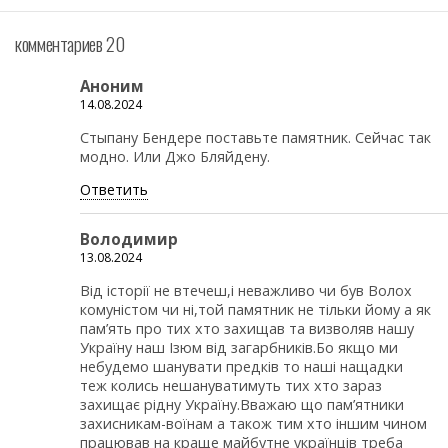
комментариев 20
Аноним
14.08.2024
Стыпану Бендере поставьте памятник. Сейчас так
модно. Или Джо Бляйдену.
Ответить
Володимир
13.08.2024
Від історії не втечеш,і неважливо чи був Волох
комуністом чи ні,той памятник не тільки йому а як
пам’ять про тих хто захищав та визволяв нашу
Україну наш Ізюм від загарбників.Бо якщо ми
небудемо шанувати предків то наші нащадки
теж колись нешануватимуть тих хто зараз
захищає рідну Україну.Вважаю що пам’ятники
захисникам-воїнам а також тим хто іншим чином
працював на краще майбутне українців треба