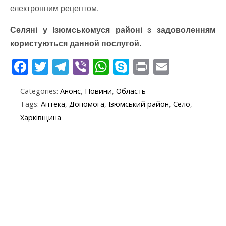
електронним рецептом.
Селяні у Ізюмськомуся районі з задоволенням
користуються данной послугой.
F
T
T
Vi
W
S
Pr
E
ac
w
el
b
h
k
in
m
Categories:
Анонс
,
Новини
,
Область
e
itt
e
er
at
y
t
ai
Tags:
Аптека
,
Допомога
,
Ізюмський район
,
Село
,
b
er
gr
s
p
l
Харківщина
o
a
A
e
o
m
p
k
p