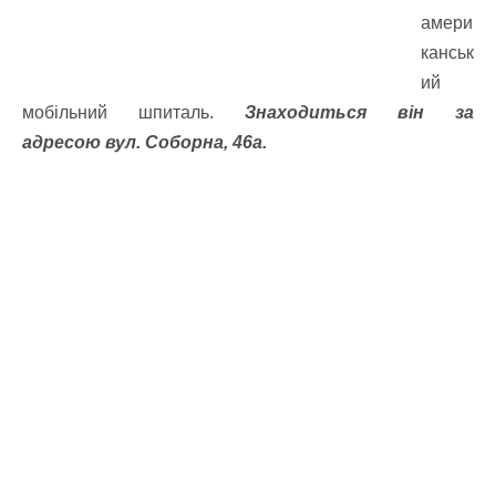
амери
канськ
ий
мобільний шпиталь.
Знаходиться він за
адресою вул. Соборна, 46а.