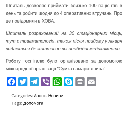
Шпиталь дозволяє приймати близько 100 пацієнтів в
день та робити щодня до 4 оперативних втручань. Про
це повідомили в ХОВА.
Шпиталь розрахований на 30 стаціонарних місць,
тут є травматологія, також після прийому у лікаря
видаються безкоштовно всі необхідні медикаменти.
Роботу госпіталю було організовано за допомогою
міжнародної організації “Сумка самаритянина”.
F
T
T
Vi
W
S
Pr
E
ac
w
el
b
h
k
in
m
Categories:
Анонс
,
Новини
e
itt
e
er
at
y
t
ai
Tags:
Допомога
b
er
gr
s
p
l
o
a
A
e
o
m
p