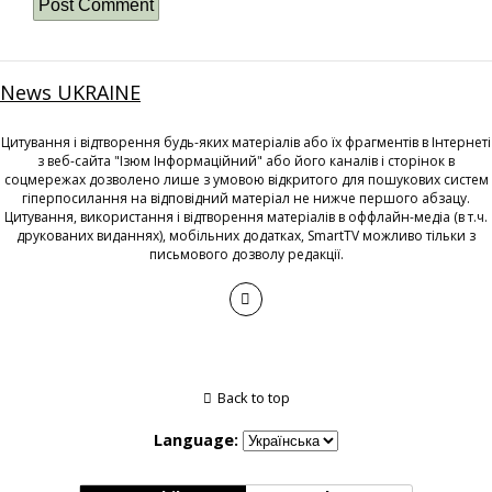
News UKRAINE
Цитування і відтворення будь-яких матеріалів або їх фрагментів в Інтернеті
з веб-сайта "Ізюм Інформаційний" або його каналів і сторінок в
соцмережах дозволено лише з умовою відкритого для пошукових систем
гіперпосилання на відповідний матеріал не нижче першого абзацу.
Цитування, використання і відтворення матеріалів в оффлайн-медіа (в т.ч.
друкованих виданнях), мобільних додатках, SmartTV можливо тільки з
письмового дозволу редакції.
Back to top
Language: