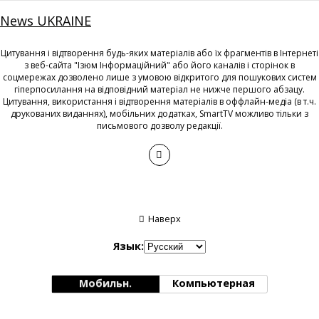
News UKRAINE
Цитування і відтворення будь-яких матеріалів або їх фрагментів в Інтернеті
з веб-сайта "Ізюм Інформаційний" або його каналів і сторінок в
соцмережах дозволено лише з умовою відкритого для пошукових систем
гіперпосилання на відповідний матеріал не нижче першого абзацу.
Цитування, використання і відтворення матеріалів в оффлайн-медіа (в т.ч.
друкованих виданнях), мобільних додатках, SmartTV можливо тільки з
письмового дозволу редакції.
Наверх
Язык:
Мобильн.
Компьютерная