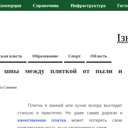
Коммерция
Справочник
Инфраструктура
Гост
Із
ская власть
Образование
Спорт
Область
т швы между плиткой от пыли и
No Comment
Плитка в ванной или кухне всегда выглядит
стильно и практично. Но даже самая дорогая и
качественная плитка
может потерять свою
привлекательность из-за загрязненных швов.