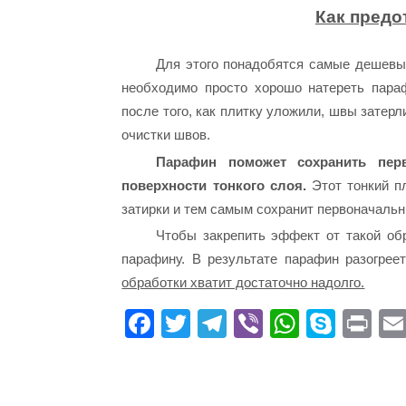
Как предо
Для этого понадобятся самые дешев
необходимо просто хорошо натереть пара
после того, как плитку уложили, швы затер
очистки швов.
Парафин поможет сохранить пер
поверхности тонкого слоя.
Этот тонкий пл
затирки и тем самым сохранит первоначаль
Чтобы закрепить эффект от такой об
парафину. В результате парафин разогрее
обработки хватит достаточно надолго.
Fa
T
Te
Vi
W
S
Pr
ce
wi
le
be
ha
ky
in
bo
tte
gr
r
ts
pe
t