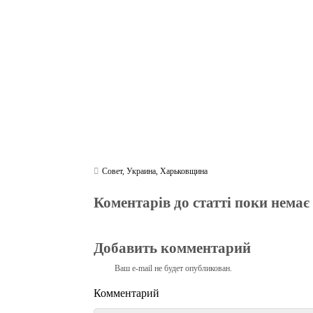
ok
r
a
A
m
pp
Совет
,
Украина
,
Харьковщина
Коментарів до статті поки немає
Добавить комментарий
Ваш e-mail не будет опубликован.
Комментарий