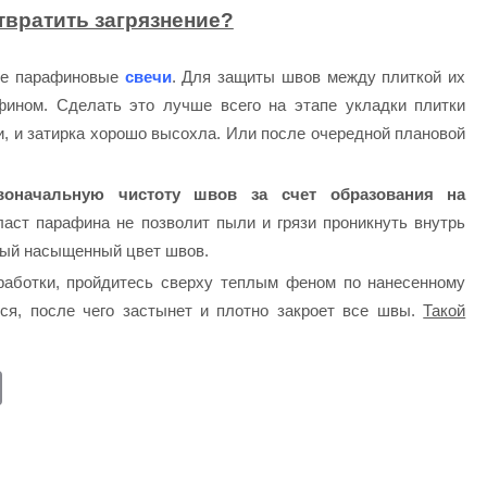
твратить загрязнение?
ые парафиновые
свечи
. Для защиты швов между плиткой их
фином. Сделать это лучше всего на этапе укладки плитки
ли, и затирка хорошо высохла. Или после очередной плановой
воначальную чистоту швов за счет образования на
аст парафина не позволит пыли и грязи проникнуть внутрь
ный насыщенный цвет швов.
работки, пройдитесь сверху теплым феном по нанесенному
тся, после чего застынет и плотно закроет все швы.
Такой
E
m
ail