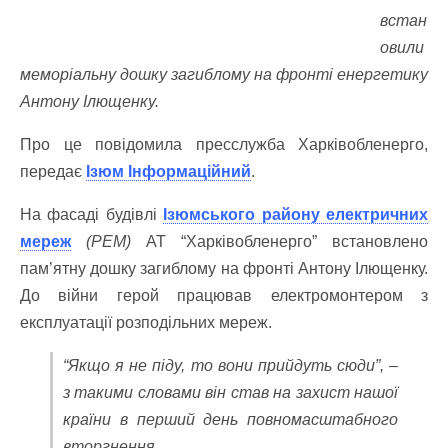
встан
овили
меморіальну дошку загиблому на фронті енергетику
Антону Ілющенку.
Про це повідомила пресслужба Харківобленерго,
передає
Ізюм Інформаційний
.
На фасаді будівлі
Ізюмського району електричних
мереж
(РЕМ)
АТ “Харківобленерго” встановлено
пам’ятну дошку загиблому на фронті Антону Ілющенку.
До війни герой працював електромонтером з
експлуатації розподільних мереж.
“Якщо я не піду, то вони прийдуть сюди”, –
з такими словами він став на захист нашої
країни в перший день повномасштабного
вторгнення.