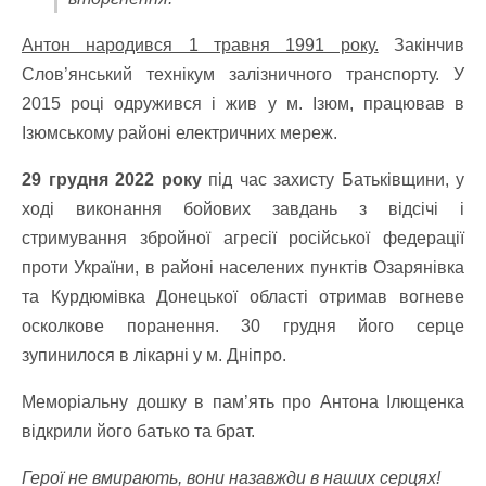
Антон народився 1 травня 1991 року.
Закінчив
Слов’янський технікум залізничного транспорту. У
2015 році одружився і жив у м. Ізюм, працював в
Ізюмському районі електричних мереж.
29 грудня 2022 року
під час захисту Батьківщини, у
ході виконання бойових завдань з відсічі і
стримування збройної агресії російської федерації
проти України, в районі населених пунктів Озарянівка
та Курдюмівка Донецької області отримав вогневе
осколкове поранення. 30 грудня його серце
зупинилося в лікарні у м. Дніпро.
Меморіальну дошку в пам’ять про Антона Ілющенка
відкрили його батько та брат.
Герої не вмирають, вони назавжди в наших серцях!