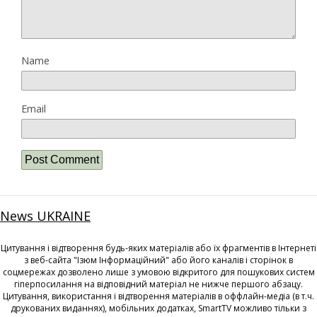
Name
Email
News UKRAINE
Цитування і відтворення будь-яких матеріалів або їх фрагментів в Інтернеті
з веб-сайта "Ізюм Інформаційний" або його каналів і сторінок в
соцмережах дозволено лише з умовою відкритого для пошукових систем
гіперпосилання на відповідний матеріал не нижче першого абзацу.
Цитування, використання і відтворення матеріалів в оффлайн-медіа (в т.ч.
друкованих виданнях), мобільних додатках, SmartTV можливо тільки з