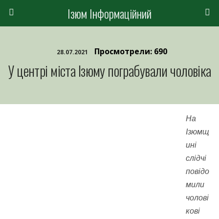
Ізюм Інформаційний
Просмотрели: 690
28.07.2021
У центрі міста Ізюму пограбували чоловіка
На
Ізюмщ
ині
слідчі
повідо
мили
чолові
кові