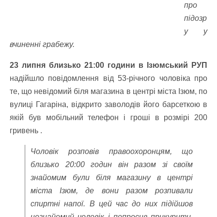
про
підозр
у у
вчиненні грабежу.
23 липня близько 21:00 години в Ізюмський РУП
надійшло повідомлення від 53-річного чоловіка про
те, що невідомий біля магазина в центрі міста Ізюм, по
вулиці Гагаріна, відкрито заволодів його барсеткою в
якій був мобільний телефон і гроші в розмірі 200
гривень .
Чоловік розповів правоохоронцям, що
близько 20:00 годин він разом зі своїм
знайомим були біля магазину в центрі
міста Ізюм, де вони разом розпивали
спиртні напої. В цей час до них підійшов
незнайомий чоловік і попросив прикурити.