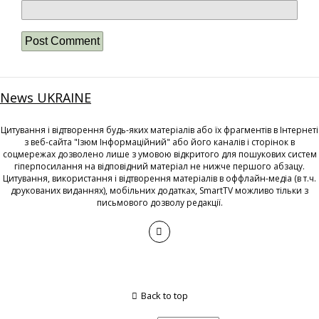
News UKRAINE
Цитування і відтворення будь-яких матеріалів або їх фрагментів в Інтернеті
з веб-сайта "Ізюм Інформаційний" або його каналів і сторінок в
соцмережах дозволено лише з умовою відкритого для пошукових систем
гіперпосилання на відповідний матеріал не нижче першого абзацу.
Цитування, використання і відтворення матеріалів в оффлайн-медіа (в т.ч.
друкованих виданнях), мобільних додатках, SmartTV можливо тільки з
письмового дозволу редакції.
Back to top