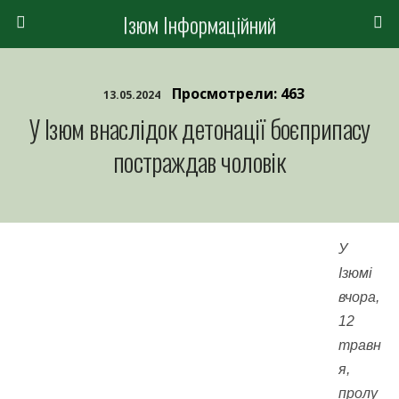
Ізюм Інформаційний
Просмотрели: 463
13.05.2024
У Ізюм внаслідок детонації боєприпасу
постраждав чоловік
У
Ізюмі
вчора,
12
травн
я,
пролу