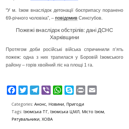
“У м. Ізюм внаслідок детонації боєприпасу поранено
69-річного чоловіка”, –
повідомив
Синєгубов.
Пожежі внаслідок обстрілів: дані ДСНС
Харківщини
Протягом доби російські війська спричинили п’ять
пожеж: одна з них трапилася у Боровій Ізюмського
району – горів хвойний ліс на площі 1 га.
F
T
T
Vi
W
S
Pr
E
ac
w
el
b
h
k
in
m
Categories:
Анонс
,
Новини
,
Пригоди
e
itt
e
er
at
y
t
ai
Tags:
Ізюмська ТГ
,
Ізюмська ЦМЛ
,
Місто Ізюм
,
b
er
gr
s
p
l
Рятувальники
,
ХОВА
o
a
A
e