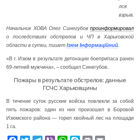
лся
взрыв.
Начальник ХОВА Олег Синегубов
проинформировал
о последствиях обстрелов и ЧП в Харьковской
области в сутки, пишет
Ізюм Інформаційний
.
«В г. Изюм в результате детонации боеприпаса ранен
69-летний мужчина», – сообщил Синегубов.
Пожары в результате обстрелов: данные
ГСЧС Харьковщины
В течение суток русские войска повлекли за собой
пять пожаров: один из них произошел в Боровой
Изюмского района — горел хвойный лес на площади
1 га.