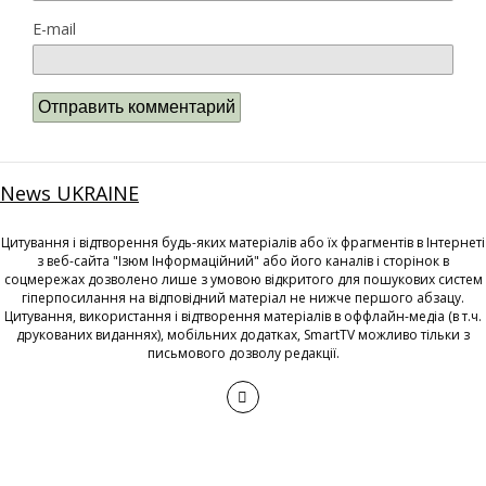
E-mail
News UKRAINE
Цитування і відтворення будь-яких матеріалів або їх фрагментів в Інтернеті
з веб-сайта "Ізюм Інформаційний" або його каналів і сторінок в
соцмережах дозволено лише з умовою відкритого для пошукових систем
гіперпосилання на відповідний матеріал не нижче першого абзацу.
Цитування, використання і відтворення матеріалів в оффлайн-медіа (в т.ч.
друкованих виданнях), мобільних додатках, SmartTV можливо тільки з
письмового дозволу редакції.