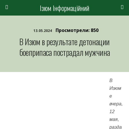
Ізюм Інформаційний
Просмотрели: 850
13.05.2024
В Изюм в результате детонации
боеприпаса пострадал мужчина
В
Изюм
е
вчера,
12
мая,
разда