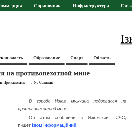
Коммерция
Справочник
Инфраструктура
Гост
Із
ская власть
Образование
Спорт
Область
я на противопехотной мине
ти
,
Происшествие
No Comment
В городе Изюм мужчина подорвался на
противопехотной мине.
Об этом сообщили в Изюмской ГСЧС,
пишет
Ізюм Інформаційний
.