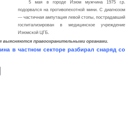
5 мая в городе Изюм мужчина 1975 г.р.
подорвался на противопехотной мини. С диагнозом
— частичная ампутация левой стопы, пострадавший
госпитализирован в медицинское учреждение
Изюмской ЦГБ.
я выясняются правоохранительными органами.
ина в частном секторе разбирал снаряд со
E
m
ail