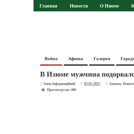
Главная
Новости
О Изюме
Война
Афиша
Галерея
Город
В Изюме мужчина подорвалс
Ізюм Інформаційний
05.05.2025
Анонсы
,
Новос
Просмотрели: 466