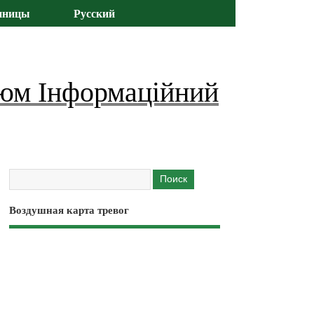
иницы
Русский
юм Інформаційний
Воздушная карта тревог