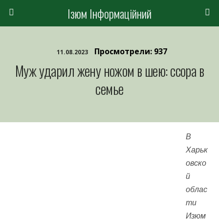
Ізюм Інформаційний
Просмотрели: 937
11.08.2023
Муж ударил жену ножом в шею: ссора в
семье
В
Харьк
овско
й
облас
ти
Изюм