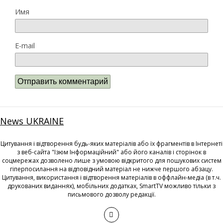
Имя
E-mail
News UKRAINE
Цитування і відтворення будь-яких матеріалів або їх фрагментів в Інтернеті
з веб-сайта "Ізюм Інформаційний" або його каналів і сторінок в
соцмережах дозволено лише з умовою відкритого для пошукових систем
гіперпосилання на відповідний матеріал не нижче першого абзацу.
Цитування, використання і відтворення матеріалів в оффлайн-медіа (в т.ч.
друкованих виданнях), мобільних додатках, SmartTV можливо тільки з
письмового дозволу редакції.