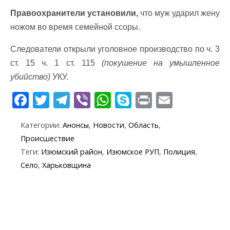
Правоохранители установили,
что муж ударил жену
ножом во время семейной ссоры.
Следователи открыли уголовное производство по ч. 3
ст. 15 ч. 1 ст. 115
(покушение на умышленное
убийство)
УКУ.
F
T
T
Vi
W
S
Pr
E
ac
w
el
b
h
k
in
m
Категории:
Анонсы
,
Новости
,
Область
,
e
itt
e
er
at
y
t
ai
Происшествие
b
er
gr
s
p
l
Теги:
Изюмский район
,
Изюмское РУП
,
Полиция
,
o
a
A
e
Село
,
Харьковщина
o
m
p
k
p