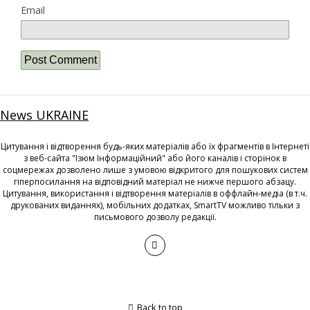
Email
News UKRAINE
Цитування і відтворення будь-яких матеріалів або їх фрагментів в Інтернеті
з веб-сайта "Ізюм Інформаційний" або його каналів і сторінок в
соцмережах дозволено лише з умовою відкритого для пошукових систем
гіперпосилання на відповідний матеріал не нижче першого абзацу.
Цитування, використання і відтворення матеріалів в оффлайн-медіа (в т.ч.
друкованих виданнях), мобільних додатках, SmartTV можливо тільки з
письмового дозволу редакції.
Back to top