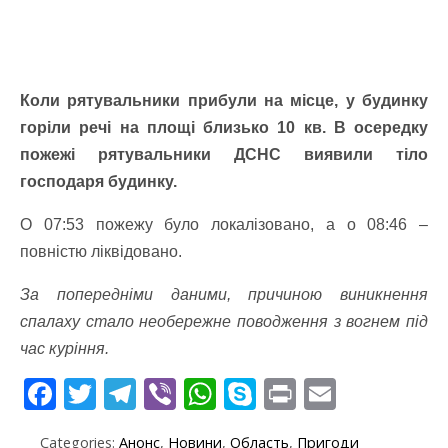
Коли рятувальники прибули на місце, у будинку
горіли речі на площі близько 10 кв. В осередку
пожежі рятувальники ДСНС виявили тіло
господаря будинку.
О 07:53 пожежу було локалізовано, а о 08:46 –
повністю ліквідовано.
За попередніми даними, причиною виникнення
спалаху стало необережне поводження з вогнем під
час куріння.
F
T
T
Vi
W
S
Pr
E
ac
w
el
b
h
k
in
m
Categories:
Анонс
,
Новини
,
Область
,
Пригоди