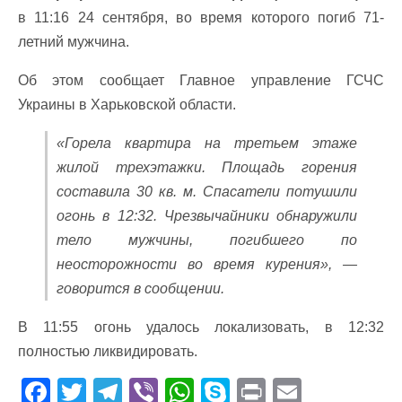
в 11:16 24 сентября, во время которого погиб 71-
летний мужчина.
Об этом сообщает Главное управление ГСЧС
Украины в Харьковской области.
«Горела квартира на третьем этаже
жилой трехэтажки. Площадь горения
составила 30 кв. м. Спасатели потушили
огонь в 12:32. Чрезвычайники обнаружили
тело мужчины, погибшего по
неосторожности во время курения», —
говорится в сообщении.
В 11:55 огонь удалось локализовать, в 12:32
полностью ликвидировать.
F
T
T
Vi
W
S
Pr
E