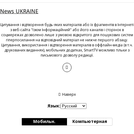
News UKRAINE
Цитування і відтворення будь-яких матеріалів або їх фрагментів в Інтернеті
з веб-сайта "Ізюм Інформаційний" або його каналів і сторінок в
соцмережах дозволено лише з умовою відкритого для пошукових систем
гіперпосилання на відповідний матеріал не нижче першого абзацу.
Цитування, використання і відтворення матеріалів в оффлайн-медіа (в т.ч.
друкованих виданнях), мобільних додатках, SmartTV можливо тільки з
письмового дозволу редакції.
Наверх
Язык:
Мобильн.
Компьютерная