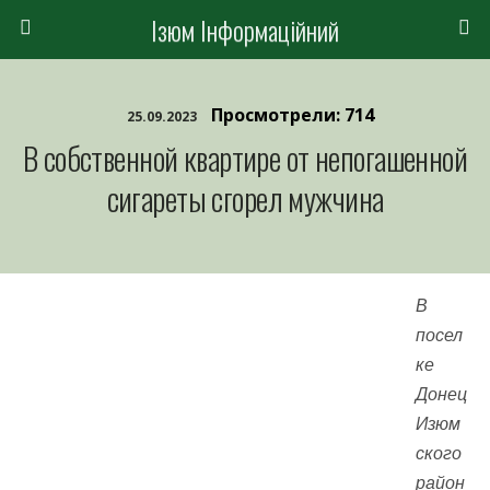
Ізюм Інформаційний
Просмотрели: 714
25.09.2023
В собственной квартире от непогашенной
сигареты сгорел мужчина
В
посел
ке
Донец
Изюм
ского
район