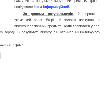
наступив на невідомий вибуховий пристрій. Про це
повідомляє
Ізюм Інформаційний
.
За даними рятувальників
, 2 серпня в
Ізюмський район 50-річний чоловік наступив на
вибухонебезпечний предмет. Подія трапилася у селі
у городі. В результаті вибуху він отримав мінно-вибухову
зюмській ЦМЛ.
E
m
ail