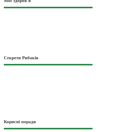
Моє здоров’я
Секрети Рибаків
Корисні поради