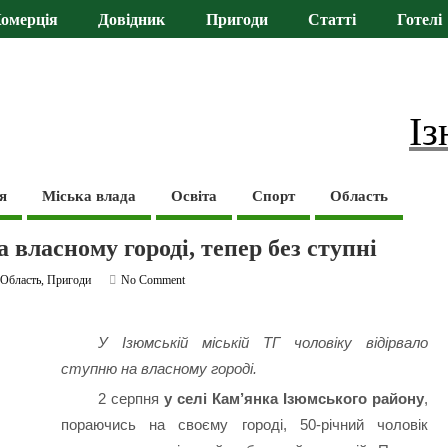
омерція
Довідник
Пригоди
Статті
Готелі
Із
я
Міська влада
Освіта
Спорт
Область
а власному городі, тепер без ступні
,
Область
,
Пригоди
No Comment
У Ізюмській міській ТГ чоловіку відірвало
ступню на власному городі.
2 серпня
у селі Кам’янка Ізюмського району
,
пораючись на своєму городі, 50-річний чоловік