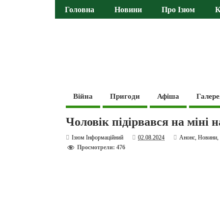
Головна
Новини
Про Ізюм
К
Війна
Пригоди
Афіша
Галере
Чоловік підірвався на міні н
Ізюм Інформаційний
02.08.2024
Анонс
,
Новини
Просмотрели: 476