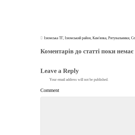
Ізюмська ТГ
,
Ізюмський район
,
Кам'янка
,
Рятувальники
,
Се
Коментарів до статті поки немає
Leave a Reply
Your email address will not be published.
Comment