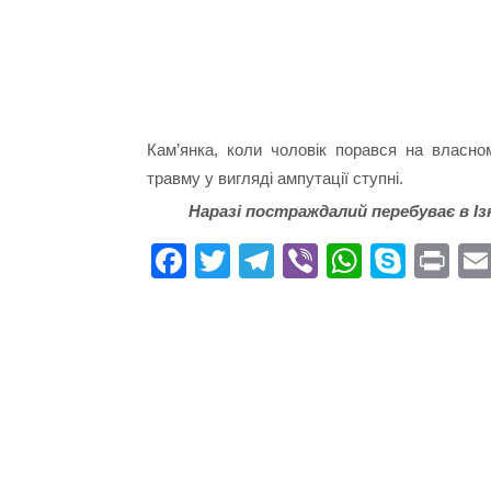
Кам’янка, коли чоловік порався на власном
травму у вигляді ампутації ступні.
Наразі постраждалий перебуває в І
Fa
T
Te
Vi
W
S
Pr
ce
wi
le
be
ha
ky
in
bo
tte
gr
r
ts
pe
t
ok
r
a
A
m
pp