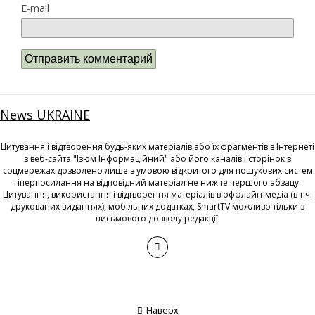
E-mail
News UKRAINE
Цитування і відтворення будь-яких матеріалів або їх фрагментів в Інтернеті
з веб-сайта "Ізюм Інформаційний" або його каналів і сторінок в
соцмережах дозволено лише з умовою відкритого для пошукових систем
гіперпосилання на відповідний матеріал не нижче першого абзацу.
Цитування, використання і відтворення матеріалів в оффлайн-медіа (в т.ч.
друкованих виданнях), мобільних додатках, SmartTV можливо тільки з
письмового дозволу редакції.
Наверх