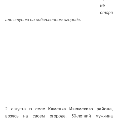
не
оторв
ало ступню на собственном огороде.
2 августа
в селе Каменка Изюмского района
,
возясь на своем огороде, 50-летний мужчина