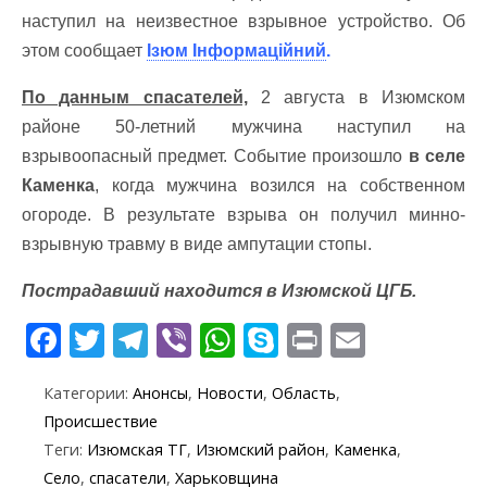
наступил на неизвестное взрывное устройство. Об
этом сообщает
Ізюм Інформаційний
.
По данным спасателей,
2 августа в Изюмском
районе 50-летний мужчина наступил на
взрывоопасный предмет. Событие произошло
в селе
Каменка
, когда мужчина возился на собственном
огороде. В результате взрыва он получил минно-
взрывную травму в виде ампутации стопы.
Пострадавший находится в Изюмской ЦГБ.
F
T
T
Vi
W
S
Pr
E
ac
w
el
b
h
k
in
m
Категории:
Анонсы
,
Новости
,
Область
,
e
itt
e
er
at
y
t
ai
Происшествие
b
er
gr
s
p
l
Теги:
Изюмская ТГ
,
Изюмский район
,
Каменка
,
o
a
A
e
Село
,
спасатели
,
Харьковщина