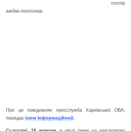
постр
аждав пенсіонер.
Про це повідомляє пресслужба Харківської ОВА,
передає
Ізюм Інформаційний
.
Сьогодні, 16 жовтня,
в місті Ізюмі на невідомому