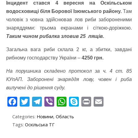
Інцидент стався 4 вересня на Оскільськом
водосховищі біля Борової Ізюмського району.
Там
чоловік з човна здійснював лов риби забороненими
знаряддями: трьома екранами і сіткою-доріжкою.
Таким чином рибалка зловив 25 лящів.
Загальна вага риби склала 2 кг, а збитки, завдані
рибному господарству України –
4250 грн.
На порушника складено протокол за ч. 4 ст. 85
КУпАП. Заборонені знаряддя лову, човен і риба
вилучені до рішення суду.
F
T
T
Vi
W
S
Pr
E
ac
w
el
b
h
k
in
m
Categories:
Новини
,
Область
e
itt
e
er
at
y
t
ai
Tags:
Оскільська ТГ
b
er
gr
s
p
l