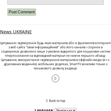
News UKRAINE
Цитування і відтворення будь-яких матеріалів або їх фрагментів в Інтернеті
з веб-сайта "Ізюм Інформаційний" або його каналів і сторінок в
соцмережах дозволено лише з умовою відкритого для пошукових систем
гіперпосилання на відповідний матеріал не нижче першого абзацу.
Цитування, використання і відтворення матеріалів в оффлайн-медіа (в т.ч.
друкованих виданнях), мобільних додатках, SmartTV можливо тільки з
письмового дозволу редакції.
Back to top
Language: