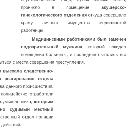
проникло в помещение
акушерско-
гинекологического отделения
откуда совершало
кражу личного имущества медицинской
работницы.
Медицинскими работниками был замечен
подозрительный мужчина,
который покидал
помещении больницы, и последние пытались его
ыться с места совершения преступления.
 выехала следственно-
о реагирования отдела
ва данного происшествия.
 полицейские отработали
лоумышленника,
которым
атно судимый местный
ственный отдел полиции
 действий.