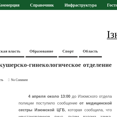
Коммерция
Справочник
Инфраструктура
Гост
Із
ская власть
Образование
Спорт
Область
кушерско-гинекологическое отделение
сть
No Comment
4 апреля около 13:00
до Изюмского отдела
полиции поступило сообщение
от медицинской
сестры Изюмской ЦГБ
, которая сообщила, что
неустановленное лицо, путем взлома замка,