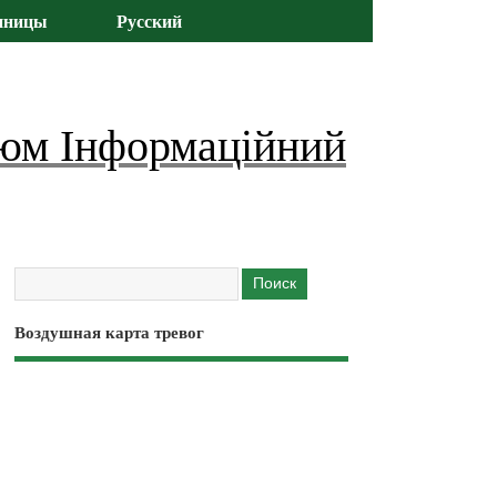
иницы
Русский
юм Інформаційний
Воздушная карта тревог