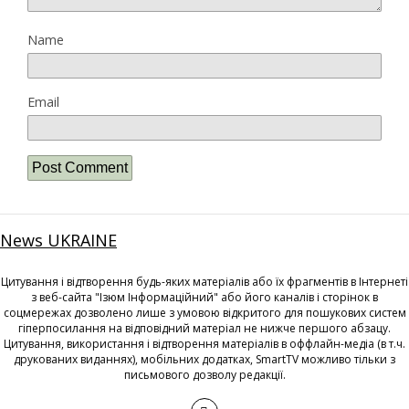
Name
Email
News UKRAINE
Цитування і відтворення будь-яких матеріалів або їх фрагментів в Інтернеті
з веб-сайта "Ізюм Інформаційний" або його каналів і сторінок в
соцмережах дозволено лише з умовою відкритого для пошукових систем
гіперпосилання на відповідний матеріал не нижче першого абзацу.
Цитування, використання і відтворення матеріалів в оффлайн-медіа (в т.ч.
друкованих виданнях), мобільних додатках, SmartTV можливо тільки з
письмового дозволу редакції.