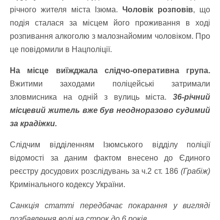
річного жителя міста Ізюма.
Чоловік розповів
, що
подія сталася за місцем його проживання в ході
розпивання алкоголю з малознайомим чоловіком. Про
це повідомили в Нацполіції.
На місце виїжджала слідчо-оперативна група.
Вжитими заходами поліцейські затримали
зловмисника на одній з вулиць міста.
36-річний
місцевий житель вже був неодноразово судимий
за крадіжки.
Слідчим відділенням Ізюмського відділу поліції
відомості за даним фактом внесено до Єдиного
реєстру досудових розслідувань за ч.2 ст. 186
(Грабіж)
Кримінального кодексу України.
Санкція статті передбачає покарання у вигляді
позбавлення волі на строк до 6 років.