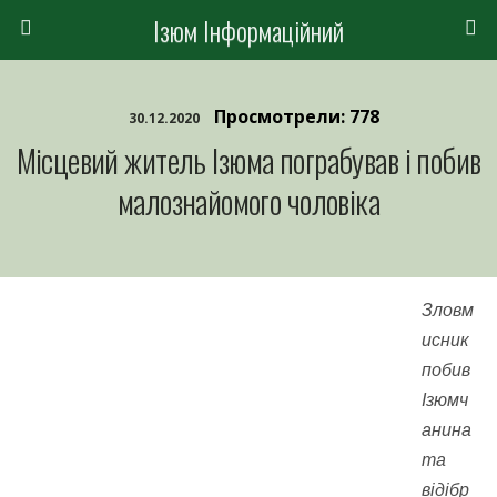
Ізюм Інформаційний
Просмотрели: 778
30.12.2020
Місцевий житель Ізюма пограбував і побив
малознайомого чоловіка
Зловм
исник
побив
Ізюмч
анина
та
відібр