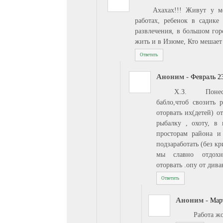
Ахахах!!! Живут у м
работах, ребенок в садик
развлечения, в большом гор
жить и в Изюме, Кто мешает 
Ответить
Аноним
-
Февраль 23
Х.З. Понесл
бабло,чтоб свозить 
оторвать их(детей) 
рыбалку , охоту, в 
просторам района и
подзаработать (без к
мы славно отдохн
оторвать .опу от дива
Ответить
Аноним
-
Март
Работа жо