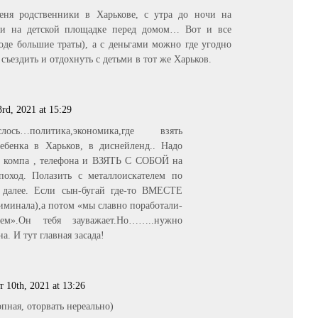
еня родственники в Харькове, с утра до ночи на
е и на детской площадке перед домом… Вот и все
оде большие траты), а с деньгами можно где угодно
съездить и отдохнуть с детьми в тот же Харьков.
rd, 2021 at 15:29
ось…политика,экономика,где взять
ребенка в Харьков, в диснейленд.. Надо
от компа , телефона и ВЗЯТЬ С СОБОЙ на
поход. Полазить с металлоискателем по
 далее. Если сын-бугай где-то ВМЕСТЕ
риминала),а потом «мы славно поработали-
ем».Он тебя зауважает.Но……..нужно
на. И тут главная засада!
 10th, 2021 at 13:26
пная, оторвать нереально)