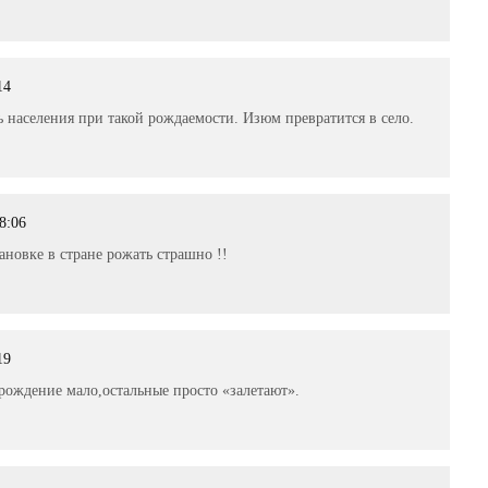
14
ь населения при такой рождаемости. Изюм превратится в село.
8:06
ановке в стране рожать страшно !!
19
рождение мало,остальные просто «залетают».