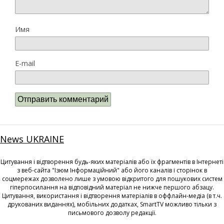
Имя
E-mail
News UKRAINE
Цитування і відтворення будь-яких матеріалів або їх фрагментів в Інтернеті
з веб-сайта "Ізюм Інформаційний" або його каналів і сторінок в
соцмережах дозволено лише з умовою відкритого для пошукових систем
гіперпосилання на відповідний матеріал не нижче першого абзацу.
Цитування, використання і відтворення матеріалів в оффлайн-медіа (в т.ч.
друкованих виданнях), мобільних додатках, SmartTV можливо тільки з
письмового дозволу редакції.