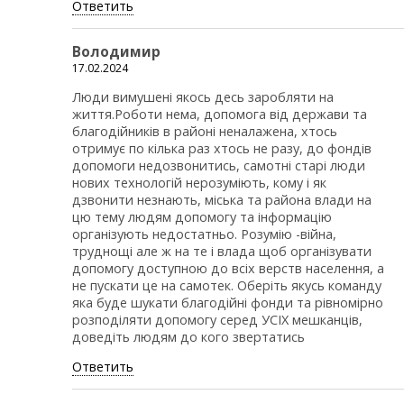
Ответить
Володимир
17.02.2024
Люди вимушені якось десь заробляти на
життя.Роботи нема, допомога від держави та
благодійників в районі неналажена, хтось
отримує по кілька раз хтось не разу, до фондів
допомоги недозвонитись, самотні старі люди
нових технологій нерозуміють, кому і як
дзвонити незнають, міська та района влади на
цю тему людям допомогу та інформацію
організують недостатньо. Розумію -війна,
труднощі але ж на те і влада щоб організувати
допомогу доступною до всіх верств населення, а
не пускати це на самотек. Оберіть якусь команду
яка буде шукати благодійні фонди та рівномірно
розподіляти допомогу серед УСІХ мешканців,
доведіть людям до кого звертатись
Ответить