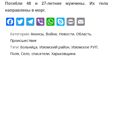
Погибли 48 и 27-летние мужчины. Их тела
направлены в морг.
F
T
T
Vi
W
S
Pr
E
ac
w
el
b
h
k
in
m
Категории:
Анонсы
,
Война
,
Новости
,
Область
,
e
itt
e
er
at
y
t
ai
Происшествие
b
er
gr
s
p
l
Теги:
Больни́ца
,
Изюмский район
,
Изюмское РУП
,
o
a
A
e
Поля
,
Село
,
спасатели
,
Харьковщина
o
m
p
k
p