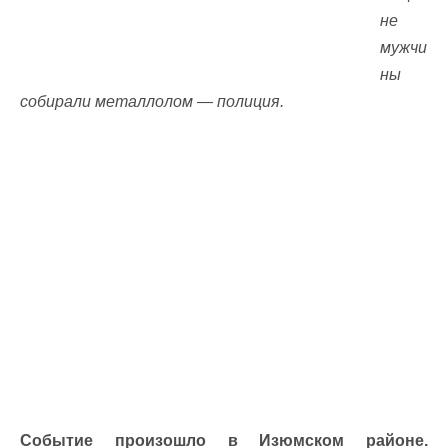
не
мужчи
ны
собирали металлолом — полиция.
Событие произошло в Изюмском районе.