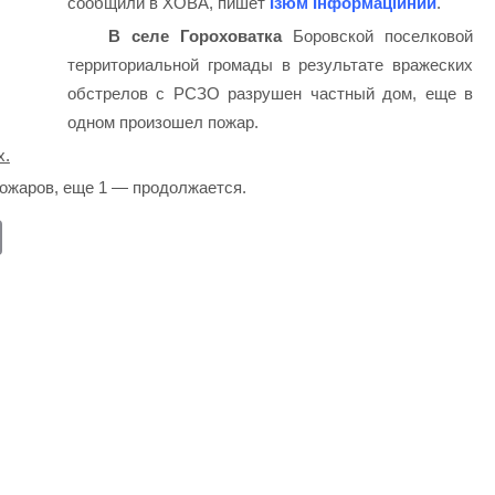
сообщили в ХОВА, пишет
Ізюм Інформаційний
.
В селе Гороховатка
Боровской поселковой
территориальной громады в результате вражеских
обстрелов с РСЗО разрушен частный дом, еще в
одном произошел пожар.
х.
пожаров, еще 1 — продолжается.
E
m
ail