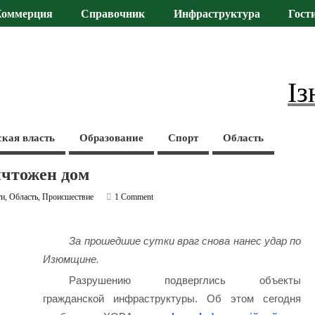
Коммерция
Справочник
Инфраструктура
Гост
Із
ская власть
Образование
Спорт
Область
ичтожен дом
ти
,
Область
,
Происшествие
1 Comment
За прошедшие сутки враг снова нанес удар по
Изюмщине.
Разрушению подверглись объекты
гражданской инфраструктуры. Об этом сегодня