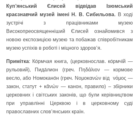
Куп’янський Єлисей відвідав Ізюмський
краєзнавчий музей імені Н. В. Сибильова.
В ході
зустрічі з працівниками музею
Високопреосвященніший Єлисей ознайомився з
новою експозицією музею та побажав співробітникам
музею успіхів в роботі і міцного здоров’я.
Примітка
: Ко́рмчая книга, (церковнослав. ко́рмчїй —
рульовий), Пида́лион (греч. Πηδάλιον — кормове
весло, або Номокано́н (греч. Νομοκανών від νόμος —
закон, статут + κᾰνών — канон, правило) – збірники
церковних і світських законів, що були керівництвом
при управлінні Церквою і в церковному суді
православних слов’янських країн.