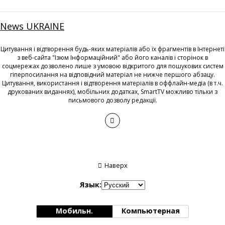
News UKRAINE
Цитування і відтворення будь-яких матеріалів або їх фрагментів в Інтернеті
з веб-сайта "Ізюм Інформаційний" або його каналів і сторінок в
соцмережах дозволено лише з умовою відкритого для пошукових систем
гіперпосилання на відповідний матеріал не нижче першого абзацу.
Цитування, використання і відтворення матеріалів в оффлайн-медіа (в т.ч.
друкованих виданнях), мобільних додатках, SmartTV можливо тільки з
письмового дозволу редакції.
Наверх
Язык:
Мобильн.
Компьютерная