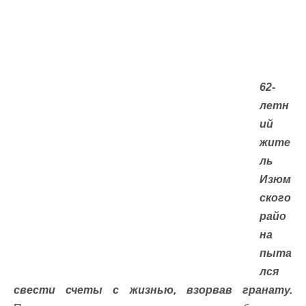
62-
летн
ий
жите
ль
Изюм
ского
райо
на
пыта
лся
свести счеты с жизнью, взорвав гранату.