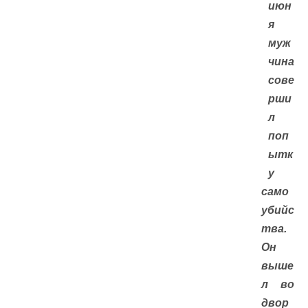
июн
я
муж
чина
сове
рши
л
поп
ытк
у
само
убийс
тва.
Он
выше
л во
двор