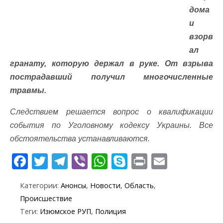
дома
и
взорв
ал
гранату, которую держал в руке. От взрыва
пострадавший получил многочисленные
травмы.
Следствием решается вопрос о квалификации
события по Уголовному кодексу Украины. Все
обстоятельства устанавливаются.
F
T
T
Vi
W
S
Pr
E
ac
w
el
b
h
k
in
m
Категории:
Анонсы
,
Новости
,
Область
,
e
itt
e
er
at
y
t
ai
Происшествие
b
er
gr
s
p
l
Теги:
Изюмское РУП
,
Полиция