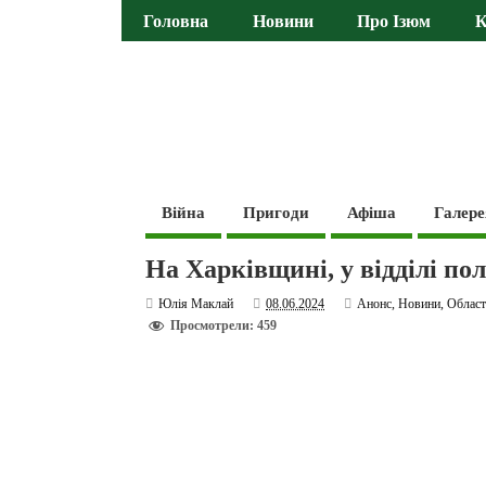
Головна
Новини
Про Ізюм
К
Війна
Пригоди
Афіша
Галере
На Харківщині, у відділі пол
Юлія Маклай
08.06.2024
Анонс
,
Новини
,
Област
Просмотрели: 459