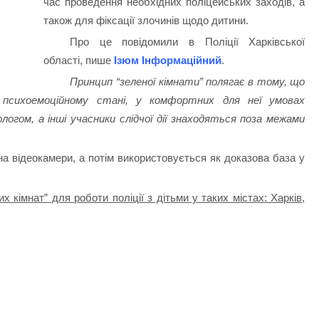
час проведення необхідних поліцейських заходів, а
також для фіксації злочинів щодо дитини.
Про це повідомили в
Поліції Харківської
області, пише
Ізюм Інформаційний
.
Принцип “зеленої кімнати” полягає в тому, що
 психоемоційному стані, у комфортних для неї умовах
ологом, а інші учасники слідчої дії знаходяться поза межами
а відеокамери, а потім використовується як доказова база у
х кімнат” для роботи поліції з дітьми у таких містах: Харків,