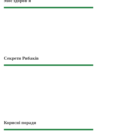
Моє здоров’я
Секрети Рибаків
Корисні поради