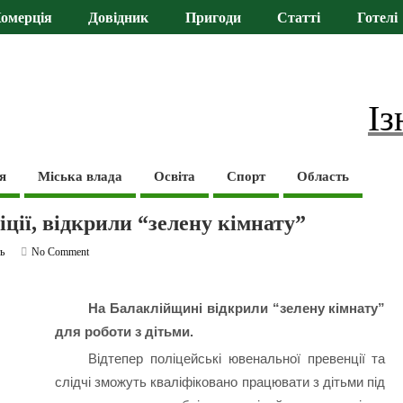
омерція
Довідник
Пригоди
Статті
Готелі
Із
я
Міська влада
Освіта
Спорт
Область
іції, відкрили “зелену кімнату”
ь
No Comment
На Балаклійщині відкрили “зелену кімнату”
для роботи з дітьми.
Відтепер поліцейські ювенальної превенції та
слідчі зможуть кваліфіковано працювати з дітьми під