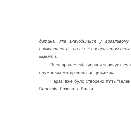
дитина, яка знаходиться у вразливому
спілкується віч-на-віч зі спеціалістом-псих
кімнати.
Весь процес спілкування записується н
службових матеріалах поліцейських.
Наразі вже було створено п’ять “зелени
Балаклія, Лозова та Валки.