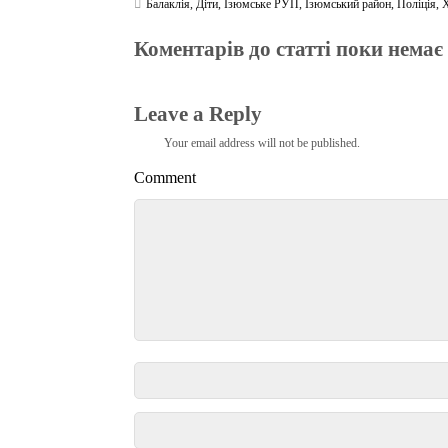
Балаклія
,
Діти
,
Ізюмське РУП
,
Ізюмський район
,
Поліція
,
Коментарів до статті поки немає
Leave a Reply
Your email address will not be published.
Comment