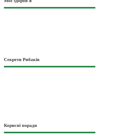
Моє здоров’я
Секрети Рибаків
Корисні поради