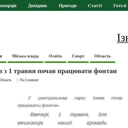
омерція
Довідник
Пригоди
Статті
Готелі
Із
я
Міська влада
Освіта
Спорт
Область
 з 1 травня почав працювати фонтан
Область
No Comment
У центральному парку Ізюма почав
працювати фонтан.
Ввечері, 1 травня, для
мешканців нашої громади