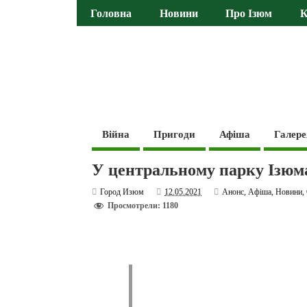
Головна
Новини
Про Ізюм
К
Війна
Пригоди
Афіша
Галере
У центральному парку Ізюма
Город Изюм
12.05.2021
Анонс
,
Афіша
,
Новини
,
Просмотрели: 1180