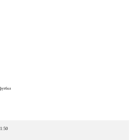
ail
футбол
21:50