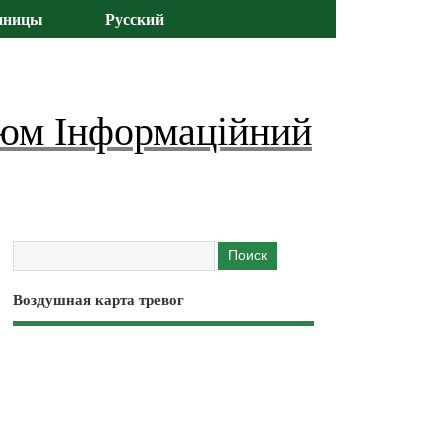
иницы
Русский
юм Інформаційний
Воздушная карта тревог