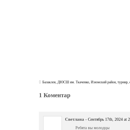
bo
tte
gr
r
ts
pe
t
ok
r
a
A
m
pp
Балаклея
,
ДЮСШ им. Ткаченко
,
Изюмский район
,
турнир
,
1 Коментар
Светлана
-
Сентябрь 17th, 2024 at 
Ребята вы молодцы