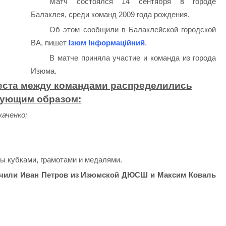
Матч состоялся 14 сентября в городе
Балаклея, среди команд 2009 года рождения.
Об этом сообщили в Балаклейской городской
ВА, пишет
Ізюм Інформаційний
.
В матче приняла участие и команда из города
Изюма.
еста между командами распределились
ующим образом:
аченко;
ы кубками, грамотами и медалями.
учили Иван Петров из Изюмской ДЮСШ и Максим Коваль