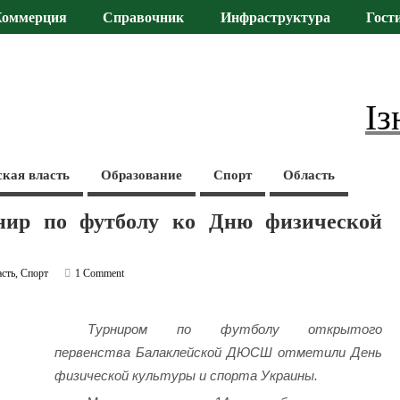
Коммерция
Справочник
Инфраструктура
Гост
Із
ская власть
Образование
Спорт
Область
рнир по футболу ко Дню физической
сть
,
Спорт
1 Comment
Турниром по футболу открытого
первенства Балаклейской ДЮСШ отметили День
физической культуры и спорта Украины.