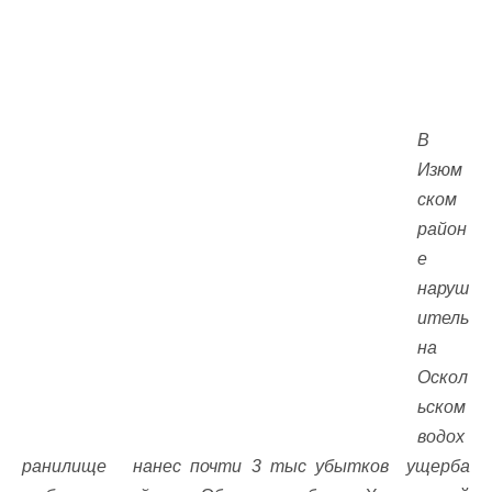
В
Изюм
ском
район
е
наруш
итель
на
Оскол
ьском
водох
ранилище нанес почти 3 тыс убытков ущерба