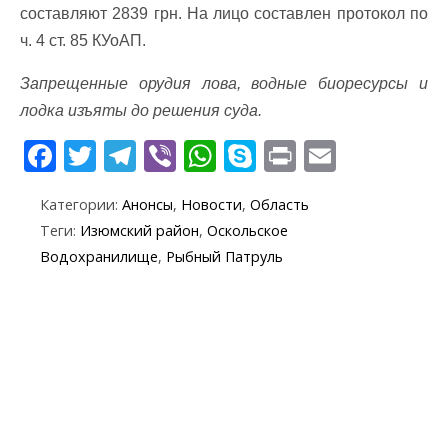
составляют 2839 грн. На лицо составлен протокол по
ч. 4 ст. 85 КУоАП.
Запрещенные орудия лова, водные биоресурсы и
лодка изъяты до решения суда.
F
T
T
Vi
W
S
Pr
E
ac
w
el
b
h
k
in
m
Категории:
Анонсы
,
Новости
,
Область
e
itt
e
er
at
y
t
ai
Теги:
Изюмский район
,
Оскольское
b
er
gr
s
p
l
Водохранилище
,
Рыбный Патруль
o
a
A
e
o
m
p
k
p