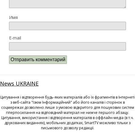
Имя
E-mail
News UKRAINE
Цитування і відтворення будь-яких матеріалів або їх фрагментів в Інтернеті
з веб-сайта "Ізюм Інформаційний" або його каналів і сторінок в
соцмережах дозволено лише з умовою відкритого для пошукових систем
гіперпосилання на відповідний матеріал не нижче першого абзацу.
Цитування, використання і відтворення матеріалів в оффлайн-медіа (в т.ч.
друкованих виданнях), мобільних додатках, SmartTV можливо тільки з
письмового дозволу редакції.