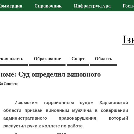
Коммерция
Справочник
Инфраструктура
Гост
Із
ская власть
Образование
Спорт
Область
зюме: Суд определил виновного
No Comment
Изюмским горрайонным судом Харьковской
области признан виновным мужчина в совершении
административного правонарушения, который
распустил руки к коллеге по работе.