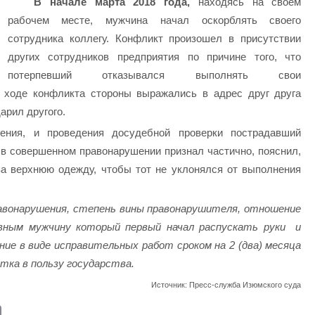
В начале марта 2018 года,
находясь на своем
рабочем месте, мужчина начал оскорблять своего
сотрудника коллегу. Конфликт произошел в присутствии
других сотрудников предприятия по причине того, что
потерпевший отказывался выполнять свои
В ходе конфликта стороны выражались в адрес друг друга
дарил другого.
шения, и проведения досудебной проверки пострадавший
в совершенном правонарушении признал частично, пояснил,
за верхнюю одежду, чтобы тот не уклонялся от выполнения
авонарушения, степень вины правонарушителя, отношение
овным мужчину который первый начал распускать руки и
ие в виде исправительных работ сроком на 2 (два) месяца
тка в пользу государства.
Источник: Пресс-служба Изюмского суда