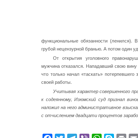
функциональные обязанности (ленился). 
грубой нецензурной бранью. А потом один у
От открытия уголовного правонару
мужчина отказался. Нападавший свою вину 
что только начал «таскать» потерпевшего 
своей работы.
Учитывая характер совершенного пр
к содеянному, Изюмский суд признал вин
наложил на него административное взыскан
с отчислением двадцати процентов зарабо