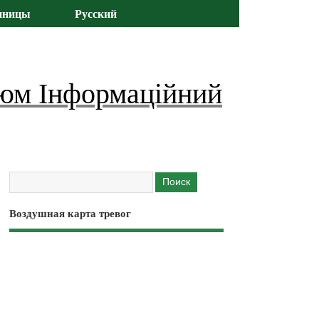
иницы
Русский
юм Інформаційний
Воздушная карта тревог