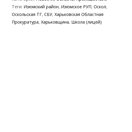
e
itt
e
er
at
y
t
ai
Теги:
Изюмский район
,
Изюмское РУП
,
Оскол
,
b
er
gr
s
p
l
Оскольская ТГ
,
СБУ
,
Харьковская Областная
o
a
A
e
Прокуратура
,
Харьковщина
,
Школа (лицей)
o
m
p
k
p