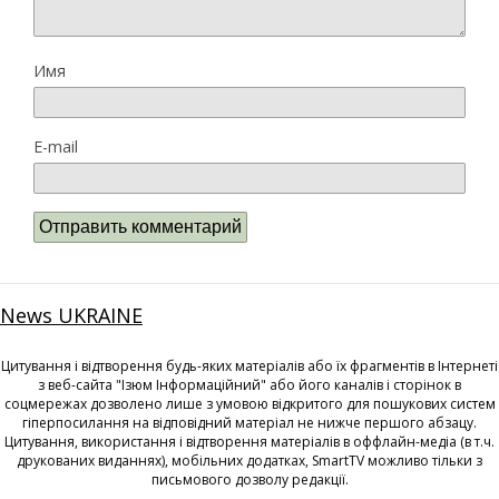
Имя
E-mail
News UKRAINE
Цитування і відтворення будь-яких матеріалів або їх фрагментів в Інтернеті
з веб-сайта "Ізюм Інформаційний" або його каналів і сторінок в
соцмережах дозволено лише з умовою відкритого для пошукових систем
гіперпосилання на відповідний матеріал не нижче першого абзацу.
Цитування, використання і відтворення матеріалів в оффлайн-медіа (в т.ч.
друкованих виданнях), мобільних додатках, SmartTV можливо тільки з
письмового дозволу редакції.