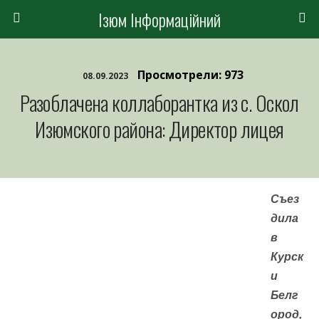
Ізюм Інформаційний
Просмотрели: 973
08.09.2023
Разоблачена коллаборантка из с. Оскол
Изюмского района: Директор лицея
Съез
дила
в
Курск
и
Белг
ород,