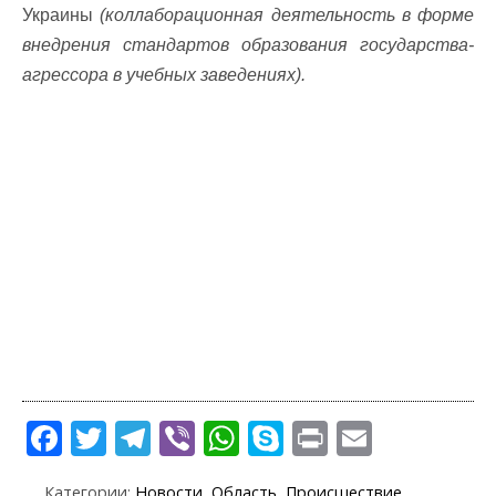
Украины
(коллаборационная деятельность в форме
внедрения стандартов образования государства-
агрессора в учебных заведениях).
F
T
T
Vi
W
S
Pr
E
ac
w
el
b
h
k
in
m
Категории:
Новости
,
Область
,
Происшествие