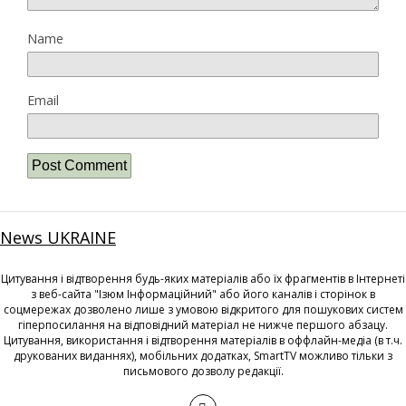
Name
Email
News UKRAINE
Цитування і відтворення будь-яких матеріалів або їх фрагментів в Інтернеті
з веб-сайта "Ізюм Інформаційний" або його каналів і сторінок в
соцмережах дозволено лише з умовою відкритого для пошукових систем
гіперпосилання на відповідний матеріал не нижче першого абзацу.
Цитування, використання і відтворення матеріалів в оффлайн-медіа (в т.ч.
друкованих виданнях), мобільних додатках, SmartTV можливо тільки з
письмового дозволу редакції.