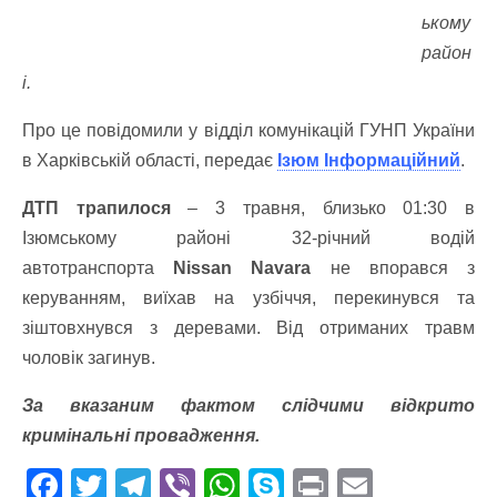
ькому
район
і.
Про це повідомили у відділ комунікацій ГУНП України
в Харківській області, передає
Ізюм Інформаційний
.
ДТП трапилося
– 3 травня, близько 01:30 в
Ізюмському районі 32-річний водій
автотранспорта
Nissan Navara
не впорався з
керуванням, виїхав на узбіччя, перекинувся та
зіштовхнувся з деревами. Від отриманих травм
чоловік загинув.
За вказаним фактом слідчими відкрито
кримінальні провадження.
F
T
T
Vi
W
S
Pr
E