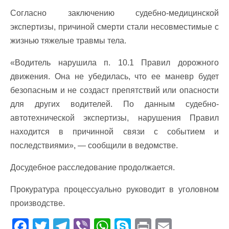
Согласно заключению судебно-медицинской
экспертизы, причиной смерти стали несовместимые с
жизнью тяжелые травмы тела.
«Водитель нарушила п. 10.1 Правил дорожного
движения. Она не убедилась, что ее маневр будет
безопасным и не создаст препятствий или опасности
для других водителей. По данным судебно-
автотехнической экспертизы, нарушения Правил
находится в причинной связи с событием и
последствиями», — сообщили в ведомстве.
Досудебное расследование продолжается.
Прокуратура процессуально руководит в уголовном
производстве.
F
T
T
Vi
W
S
Pr
E