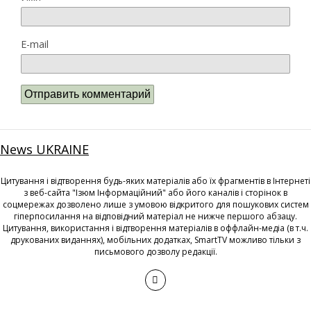
E-mail
News UKRAINE
Цитування і відтворення будь-яких матеріалів або їх фрагментів в Інтернеті
з веб-сайта "Ізюм Інформаційний" або його каналів і сторінок в
соцмережах дозволено лише з умовою відкритого для пошукових систем
гіперпосилання на відповідний матеріал не нижче першого абзацу.
Цитування, використання і відтворення матеріалів в оффлайн-медіа (в т.ч.
друкованих виданнях), мобільних додатках, SmartTV можливо тільки з
письмового дозволу редакції.