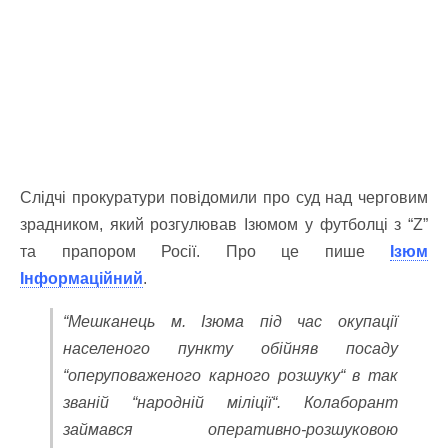
Слідчі прокуратури повідомили про суд над черговим
зрадником, який розгулював Ізюмом у футболці з “Z”
та прапором Росії. Про це пише
Ізюм
Інформаційний
.
“Мешканець м. Ізюма під час окупації
населеного пункту обійняв посаду
“оперуповаженого карного розшуку“ в так
званій “народній міліції“. Колаборант
займався оперативно-розшуковою