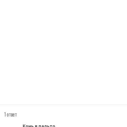
1 ответ
Конь в пальто