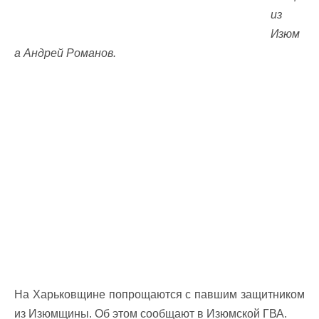
из
Изюм
а Андрей Романов.
На Харьковщине попрощаются с павшим защитником
из Изюмщины. Об этом сообщают в Изюмской ГВА.