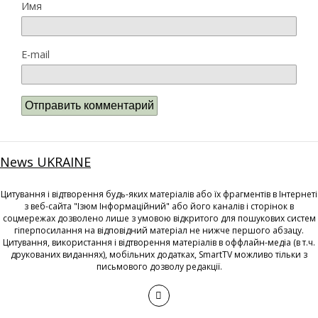
Имя
E-mail
News UKRAINE
Цитування і відтворення будь-яких матеріалів або їх фрагментів в Інтернеті
з веб-сайта "Ізюм Інформаційний" або його каналів і сторінок в
соцмережах дозволено лише з умовою відкритого для пошукових систем
гіперпосилання на відповідний матеріал не нижче першого абзацу.
Цитування, використання і відтворення матеріалів в оффлайн-медіа (в т.ч.
друкованих виданнях), мобільних додатках, SmartTV можливо тільки з
письмового дозволу редакції.