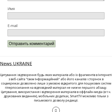
Имя
E-mail
News UKRAINE
Цитування і відтворення будь-яких матеріалів або їх фрагментів в Інтернеті
з веб-сайта "Ізюм Інформаційний" або його каналів і сторінок в
соцмережах дозволено лише з умовою відкритого для пошукових систем
гіперпосилання на відповідний матеріал не нижче першого абзацу.
Цитування, використання і відтворення матеріалів в оффлайн-медіа (в т.ч.
друкованих виданнях), мобільних додатках, SmartTV можливо тільки з
письмового дозволу редакції.