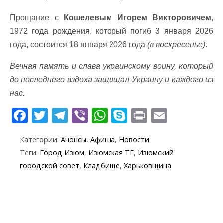
Прощание с
Кошелевым Игорем Викторовичем
,
1972 года рождения, который погиб 3 января 2026
года, состоится 18 января 2026 года
(в воскресенье)
.
Вечная память и слава украинскому воину, который
до последнего вздоха защищал Украину и каждого из
нас.
F
T
T
Vi
W
S
Pr
E
ac
w
el
b
h
k
in
m
Категории:
Анонсы
,
Афиша
,
Новости
e
itt
e
er
at
y
t
ai
Теги:
Го́род Изюм
,
Изюмская ТГ
,
Изюмский
b
er
gr
s
p
l
городской совет
,
Кладбище
,
Харьковщина
o
a
A
e
o
m
p
k
p