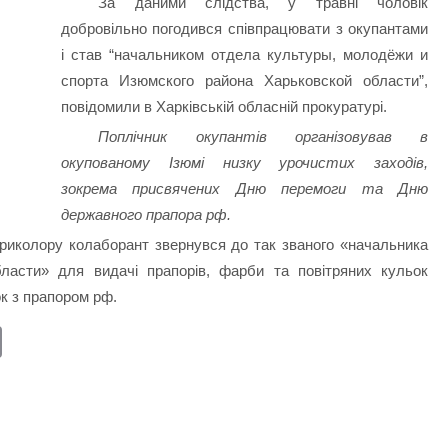
За даними слідства, у травні чоловік
добровільно погодився співпрацювати з окупантами
і став “начальником отдела культуры, молодёжи и
спорта Изюмского района Харьковской области”,
повідомили в
Харківській обласній прокуратурі.
Поплічник окупантів організовував в
окупованому Ізюмі низку урочистих заходів,
зокрема присвячених Дню перемоги та Дню
державного прапора рф.
риколору колаборант звернувся до так званого «начальника
ласти» для видачі прапорів, фарби та повітряних кульок
ок з прапором рф.
E
m
ail