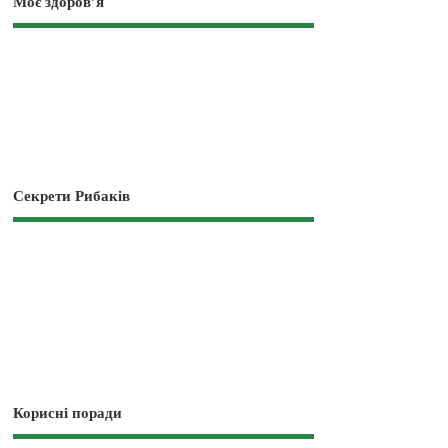
Моє здоров’я
Секрети Рибаків
Корисні поради