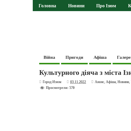
Головна
Новини
Про Ізюм
К
Війна
Пригоди
Афіша
Галере
Культурного діяча з міста І
Город Изюм
03.11.2022
Анонс
,
Афіша
,
Новини
,
Просмотрели: 570