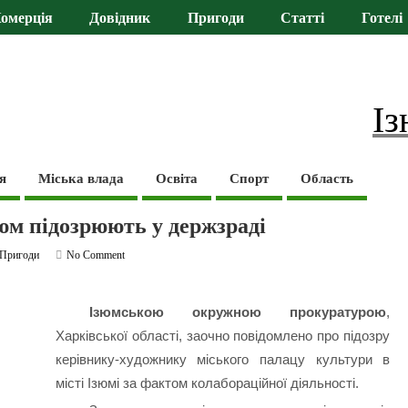
омерція
Довідник
Пригоди
Статті
Готелі
Із
я
Міська влада
Освіта
Спорт
Область
зюм підозрюють у держзраді
Пригоди
No Comment
Ізюмською окружною прокуратурою
,
Харківської області, заочно повідомлено про підозру
керівнику-художнику міського палацу культури в
місті Ізюмі за фактом колабораційної діяльності.