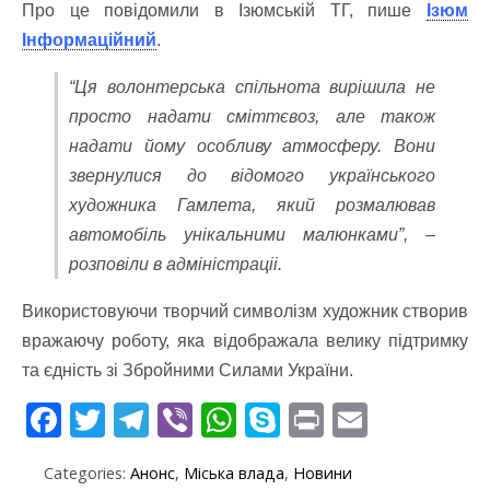
Про це повідомили в Ізюмській ТГ, пише
Ізюм
Інформаційний
.
“Ця волонтерська спільнота вирішила не
просто надати сміттєвоз, але також
надати йому особливу атмосферу. Вони
звернулися до відомого українського
художника Гамлета, який розмалював
автомобіль унікальними малюнками”, –
розповіли в адміністраціі.
Використовуючи творчий символізм художник створив
вражаючу роботу, яка відображала велику підтримку
та єдність зі Збройними Силами України.
F
T
T
Vi
W
S
Pr
E
ac
w
el
b
h
k
in
m
Categories:
Анонс
,
Міська влада
,
Новини
e
itt
e
er
at
y
t
ai