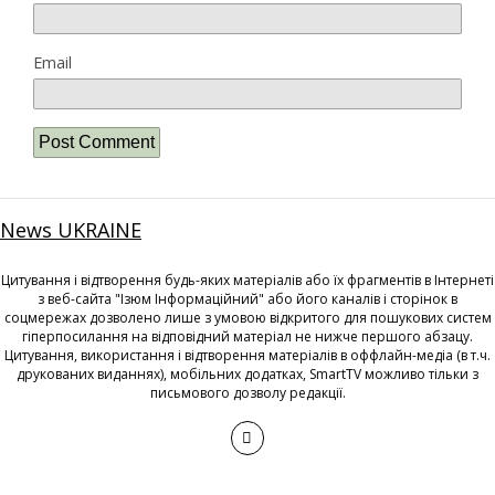
Email
News UKRAINE
Цитування і відтворення будь-яких матеріалів або їх фрагментів в Інтернеті
з веб-сайта "Ізюм Інформаційний" або його каналів і сторінок в
соцмережах дозволено лише з умовою відкритого для пошукових систем
гіперпосилання на відповідний матеріал не нижче першого абзацу.
Цитування, використання і відтворення матеріалів в оффлайн-медіа (в т.ч.
друкованих виданнях), мобільних додатках, SmartTV можливо тільки з
письмового дозволу редакції.