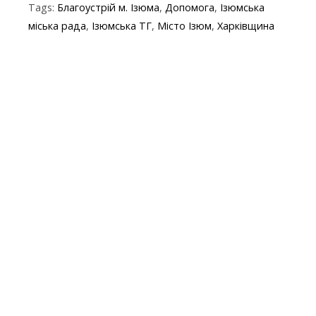
Tags:
Благоустрій м. Ізюма
,
Допомога
,
Ізюмська
b
er
gr
s
p
l
міська рада
,
Ізюмська ТГ
,
Місто Ізюм
,
Харківщина
o
a
A
e
o
m
p
k
p