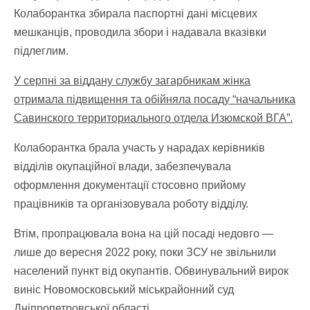
Колаборантка збирала паспортні дані місцевих
мешканців, проводила збори і надавала вказівки
підлеглим.
У серпні за віддану службу загарбникам жінка
отримала підвищення та обійняла посаду “начальника
Савинского территориального отдела Изюмской ВГА”.
Колаборантка брала участь у нарадах керівників
відділів окупаційної влади, забезпечувала
оформлення документації стосовно прийому
працівників та організовувала роботу відділу.
Втім, пропрацювала вона на цій посаді недовго —
лише до вересня 2022 року, поки ЗСУ не звільнили
населений пункт від окупантів.
Обвинувальний вирок
виніс Новомосковський міськрайонний суд
Дніпропетровської області.