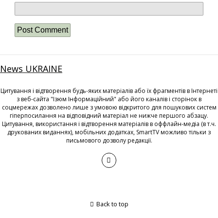
News UKRAINE
Цитування і відтворення будь-яких матеріалів або їх фрагментів в Інтернеті
з веб-сайта "Ізюм Інформаційний" або його каналів і сторінок в
соцмережах дозволено лише з умовою відкритого для пошукових систем
гіперпосилання на відповідний матеріал не нижче першого абзацу.
Цитування, використання і відтворення матеріалів в оффлайн-медіа (в т.ч.
друкованих виданнях), мобільних додатках, SmartTV можливо тільки з
письмового дозволу редакції.
Back to top