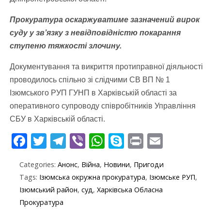
Прокуратура оскаржуватиме зазначений вирок
суду у зв’язку з невідповідністю покарання
ступеню тяжкості злочину.
Документування та викриття протиправної діяльності
проводилось спільно зі слідчими СВ ВП № 1
Ізюмського РУП ГУНП в Харківській області за
оперативного супроводу співробітників Управління
СБУ в Харківській області.
F
T
T
Vi
W
S
Pr
E
ac
w
el
b
h
k
in
m
Categories:
Анонс
,
Війна
,
Новини
,
Пригоди
e
itt
e
er
at
y
t
ai
Tags:
Ізюмська окружна прокуратура
,
Ізюмське РУП
,
b
er
gr
s
p
l
Ізюмський район
,
суд
,
Харківська Обласна
o
a
A
e
Прокуратура