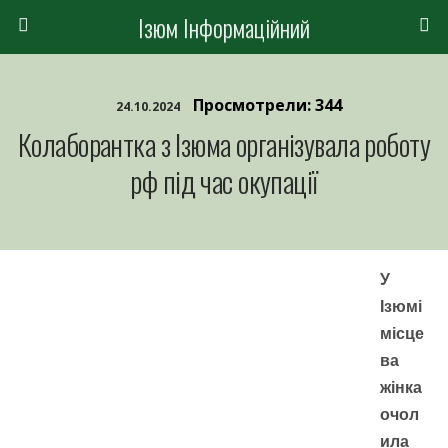
Ізюм Інформаційний
Просмотрели: 344
24.10.2024
Колаборантка з Ізюма організувала роботу
рф під час окупації
У
Ізюмі
місце
ва
жінка
очол
ила