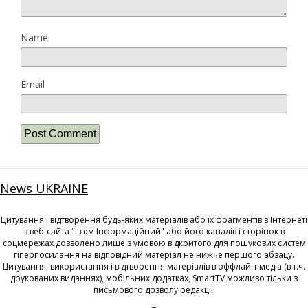
Name
Email
News UKRAINE
Цитування і відтворення будь-яких матеріалів або їх фрагментів в Інтернеті
з веб-сайта "Ізюм Інформаційний" або його каналів і сторінок в
соцмережах дозволено лише з умовою відкритого для пошукових систем
гіперпосилання на відповідний матеріал не нижче першого абзацу.
Цитування, використання і відтворення матеріалів в оффлайн-медіа (в т.ч.
друкованих виданнях), мобільних додатках, SmartTV можливо тільки з
письмового дозволу редакції.