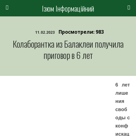
Ізюм Інформаційний
Просмотрели: 983
11.02.2023
Колаборантка из Балаклеи получила
приговор в 6 лет
6 лет
лише
ния
своб
оды с
конф
искац