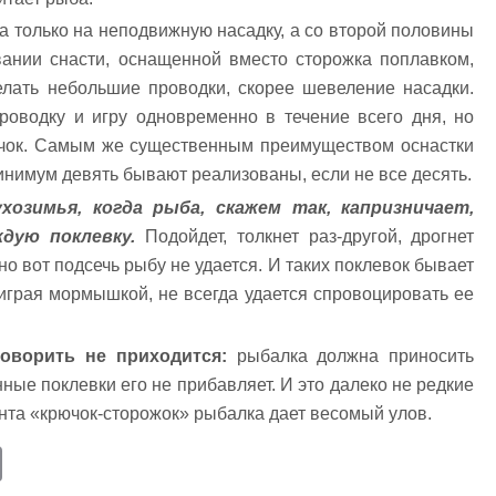
а только на неподвижную насадку, а со второй половины
овании снасти, оснащенной вместо сторожка поплавком,
елать небольшие проводки, скорее шевеление насадки.
проводку и игру одновременно в течение всего дня, но
ючок. Самым же существенным преимуществом оснастки
 минимум девять бывают реализованы, если не все десять.
озимья, когда рыба, скажем так, капризничает,
дую поклевку.
Подойдет, толкнет раз-другой, дрогнет
но вот подсечь рыбу не удается. И таких поклевок бывает
играя мормышкой, не всегда удается спровоцировать ее
оворить не приходится:
рыбалка должна приносить
ные поклевки его не прибавляет. И это далеко не редкие
нта «крючок-сторожок» рыбалка дает весомый улов.
E