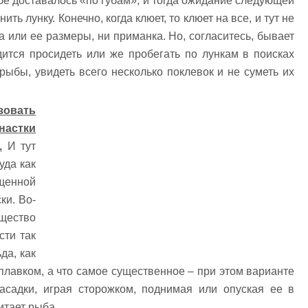
ыбе доставалось «по губам», и тогда ожидание следующей
ь лунку. Конечно, когда клюет, то клюет на все, и тут не
а или ее размеры, ни приманка. Но, согласитесь, бывает
дится просидеть или же пробегать по лункам в поисках
 рыбы, увидеть всего несколько поклевок и не суметь их
овать
настки
.
И тут
уда как
енной
ки. Во-
ущество
сти так
да, как
оплавком, а что самое существенное – при этом варианте
асадки, играя сторожком, поднимая или опуская ее в
итает рыба.