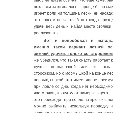
рыбу не удавалось или, что еще хуже, р
поклевки затягивалось – проще было сменит
играет роли ни толщина лески, ни насадк
это совсем не часто. А вот когда прихо
удачи весь день и, найдя места стоянки
реализовать…
Вот и попробовал я использ
именно такой вариант летней ос
зимней удочки, только со сторожком
же убедился, что такая снасть работает к
лучше поплавочной или же оснащ
сторожком, но с мормышкой на конце лес
первых, способ этот имеет явное преим
при ловле со дна, когда нет необходимо
часто очищать лунку от намерзающего ль
это происходит при ловле на крючок с п
можно рыбачить, используя проводку н
зависимости от того, что сегодня предпоч