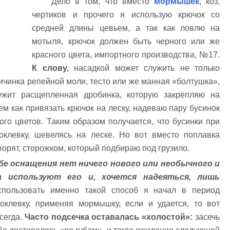
Дело в том, что вместо
мормышек
, коз,
чертиков и прочего я использую крючок со
средней длины цевьем, а так как ловлю на
мотыля, крючок должен быть черного или же
красного цвета, импортного производства, №17.
К слову,
насадкой может служить не только
личинка репейной моли, тесто или же манная «болтушка»,
ужит расщепленная дробинка, которую закрепляю на
ем как привязать крючок на леску, надеваю пару бусинок
ого цветов. Таким образом получается, что бусинки при
оклевку, шевелясь на леске. Но вот вместо поплавка
ворят, сторожком, который подбираю под грузило.
бе оснащения нет ничего нового или необычного и
а используют его и, хочется надеяться, лишь
пользовать именно такой способ я начал в период
поклевку, применяя мормышку, если и удается, то вот
сегда.
Часто подсечка оставалась «холостой»:
засечь