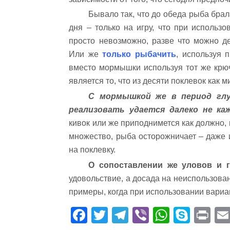
Бывало так, что до обеда рыба брал
дня – только на игру, что при использ
просто невозможно, разве что можно д
Или же
только рыбачить
, используя 
вместо мормышки используя тот же кр
является то, что из десяти поклевок как
С мормышкой же в период глух
реализовать удается далеко не каж
кивок или же приподнимется как должно, 
множество, рыба осторожничает – даже 
на поклевку.
О сопоставлении же уловов и г
удовольствие, а досада на неиспользован
примеры, когда при использовании вариа
Fa
T
Te
Vi
W
S
Pr