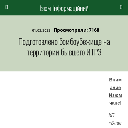
Ізюм Інформаційний
Просмотрели: 7168
01.03.2022
Подготовлено бомбоубежище на
территории бывшего ИТРЗ
Вним
ание
Изюм
чане!
КП
«Благ