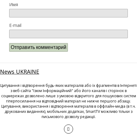
Имя
E-mail
News UKRAINE
Цитування і відтворення будь-яких матеріалів або їх фрагментів в Інтернеті
з веб-сайта "Ізюм Інформаційний" або його каналів і сторінок в
соцмережах дозволено лише з умовою відкритого для пошукових систем
гіперпосилання на відповідний матеріал не нижче першого абзацу.
Цитування, використання і відтворення матеріалів в оффлайн-медіа (в т.ч.
друкованих виданнях), мобільних додатках, SmartTV можливо тільки з
письмового дозволу редакції.