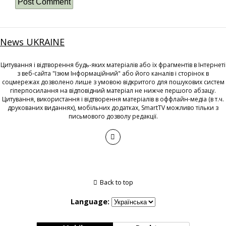
News UKRAINE
Цитування і відтворення будь-яких матеріалів або їх фрагментів в Інтернеті
з веб-сайта "Ізюм Інформаційний" або його каналів і сторінок в
соцмережах дозволено лише з умовою відкритого для пошукових систем
гіперпосилання на відповідний матеріал не нижче першого абзацу.
Цитування, використання і відтворення матеріалів в оффлайн-медіа (в т.ч.
друкованих виданнях), мобільних додатках, SmartTV можливо тільки з
письмового дозволу редакції.
Back to top
Language: