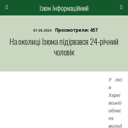
Ізюм Інформаційний
Просмотрели: 457
07.09.2024
На околиці Ізюма підірвався 24-річний
чоловік
У лісі
в
Харкі
вській
облас
ті
молод