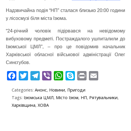
Надзвичайна подія “НП” сталася близько 20:00 години
у лісосмузі біля міста Ізюма.
“24-річний чоловік підірвався на невідомому
вибуховому предметі. Постраждалого ушпиталили до
Ізюмської ЦМЛ”, – про це повідомив начальник
Харківської обласної військової адміністрації Олег
Синєгубов.
F
T
T
Vi
W
S
Pr
E
ac
w
el
b
h
k
in
m
Categories:
Анонс
,
Новини
,
Пригоди
e
itt
e
er
at
y
t
ai
Tags:
Ізюмська ЦМЛ
,
Місто Ізюм
,
НП
,
Рятувальники
,
b
er
gr
s
p
l
Харківщина
,
ХОВА
o
a
A
e
o
m
p